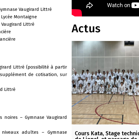
Gymnase Vaugirard Littré
Lycée Montaigne
Vaugirard Littré
Actus
cière
ancière
ard Littré (possibilité à partir
 supplément de cotisation, sur
 Littré
es noires – Gymnase Vaugirard
s niveaux adultes – Gymnase
Cours Kata, Stage techn