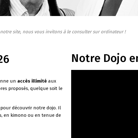
 notre site, nous vous invitons à le consulter sur ordinateur !
Notre Dojo e
26
donne un
accès illimité
aux
res proposés, quelque soit le
pour découvrir notre dojo. Il
urs, en kimono ou en tenue de