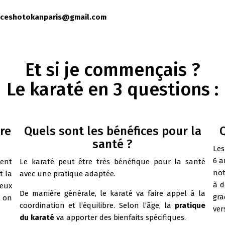
ranceshotokanparis@gmail.com
Et si je commençais ?
Le karaté en 3 questions :
re
Quels sont les bénéfices pour la
Q
santé ?
Le
6 a
ent
Le karaté peut être très bénéfique pour la santé
not
t la
avec une pratique adaptée.
à d
Deux
De manière générale, le karaté va faire appel à la
gra
i on
coordination et l’équilibre. Selon l’âge, la
pratique
ver
du karaté
va apporter des bienfaits spécifiques.