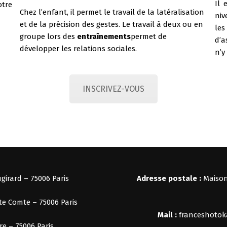
Il 
otre
Chez l’enfant, il permet le travail de la latéralisation
ni
et de la précision des gestes. Le travail à deux ou en
les
groupe lors des
entraînements
permet de
d’a
développer les relations sociales.
n’y
INSCRIVEZ-VOUS
girard – 75006 Paris
Adresse postale :
Maison
te Comte – 75006 Paris
Mail :
franceshoto
re – 75006 Paris