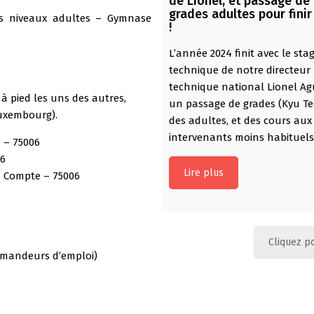
de Lionel, et passage de
grades adultes pour finir
us niveaux adultes – Gymnase
!
L’année 2024 finit avec le sta
technique de notre directeur
technique national Lionel Agu
à pied les uns des autres,
un passage de grades (Kyu Te
Luxembourg).
des adultes, et des cours aux
intervenants moins habituel
d – 75006
06
Lire plus
e Compte – 75006
Cliquez p
demandeurs d’emploi)