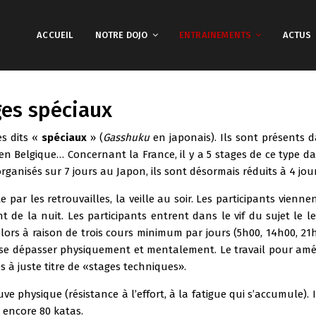
ACCUEIL
NOTRE DOJO
ENTRAINEMENTS
ACTUS
ges spéciau
x
es dits «
spéciaux
» (
Gasshuku
en japonais). Ils sont présents 
en Belgique… Concernant la France, il y a 5 stages de ce type 
rganisés sur 7 jours au Japon, ils sont désormais réduits à 4 jour
 par les retrouvailles, la veille au soir. Les participants vienne
t de la nuit. Les participants entrent dans le vif du sujet le l
lors à raison de trois cours minimum par jours (5h00, 14h00, 21h0
 se dépasser physiquement et mentalement. Le travail pour améli
és à juste titre de «stages techniques».
ve physique (résistance à l’effort, à la fatigue qui s’accumule). 
 encore 80 katas.