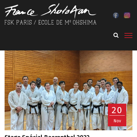
20
Nov