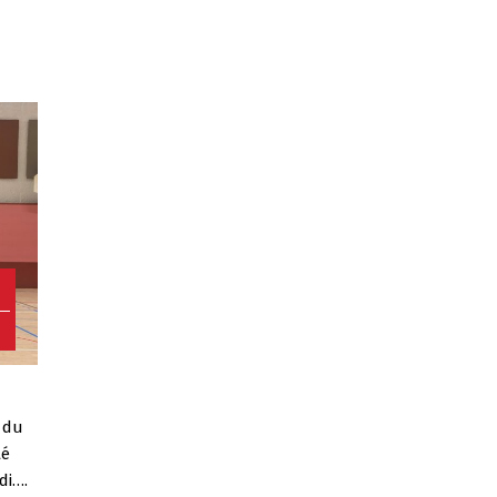
8
e du
té
di….