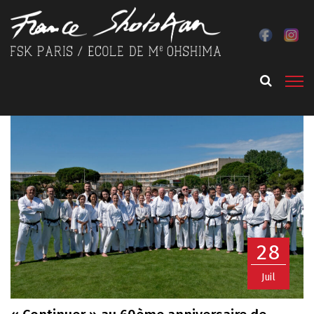
28
Juil